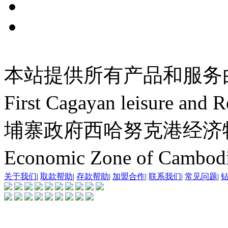
本站提供所有产品和服务
First Cagayan leisure and
埔寨政府西哈努克港经济特区Siha
Economic Zone of Ca
关于我们
|
取款帮助
|
存款帮助
|
加盟合作
|
联系我们
|
常见问题
|
钻