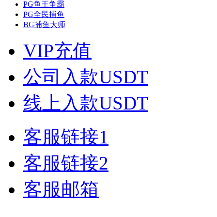
PG鱼王争霸
PG全民捕鱼
BG捕鱼大师
VIP充值
公司入款USDT
线上入款USDT
客服链接1
客服链接2
客服邮箱