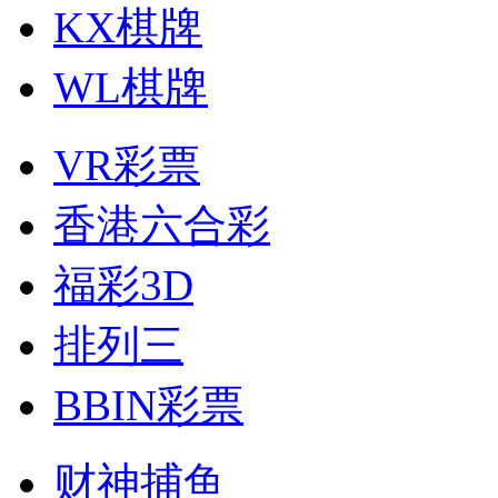
KX棋牌
WL棋牌
VR彩票
香港六合彩
福彩3D
排列三
BBIN彩票
财神捕鱼