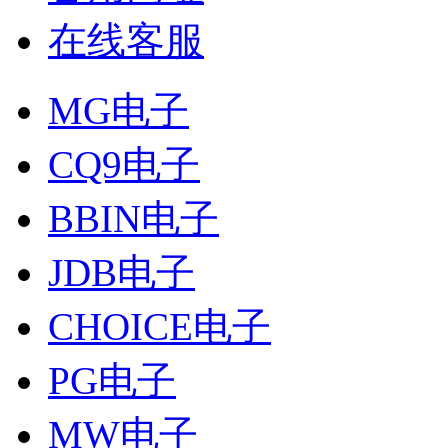
在线客服
MG电子
CQ9电子
BBIN电子
JDB电子
CHOICE电子
PG电子
MW电子